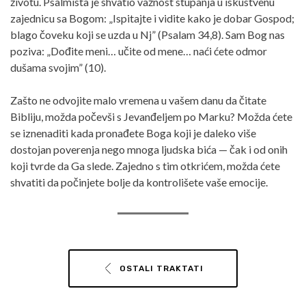
životu. Psalmista je shvatio važnost stupanja u iskustvenu
zajednicu sa Bogom: „Ispitajte i vidite kako je dobar Gospod;
blago čoveku koji se uzda u Nj” (Psalam 34,8). Sam Bog nas
poziva: „Dođite meni… učite od mene… naći ćete odmor
dušama svojim” (10).
Zašto ne odvojite malo vremena u vašem danu da čitate
Bibliju, možda počevši s Jevanđeljem po Marku? Možda ćete
se iznenaditi kada pronađete Boga koji je daleko više
dostojan poverenja nego mnoga ljudska bića — čak i od onih
koji tvrde da Ga slede. Zajedno s tim otkrićem, možda ćete
shvatiti da počinjete bolje da kontrolišete vaše emocije.
OSTALI TRAKTATI