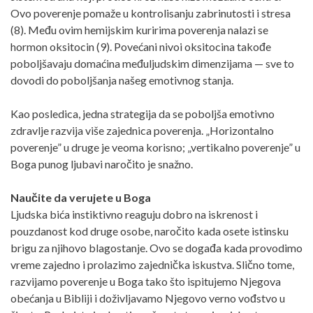
Ovo poverenje pomaže u kontrolisanju zabrinutosti i stresa
(8). Među ovim hemijskim kuririma poverenja nalazi se
hormon oksitocin (9). Povećani nivoi oksitocina takođe
poboljšavaju domaćina međuljudskim dimenzijama — sve to
dovodi do poboljšanja našeg emotivnog stanja.
Kao posledica, jedna strategija da se poboljša emotivno
zdravlje razvija više zajednica poverenja. „Horizontalno
poverenje” u druge je veoma korisno; „vertikalno poverenje” u
Boga punog ljubavi naročito je snažno.
Naučite da verujete u Boga
Ljudska bića instiktivno reaguju dobro na iskrenost i
pouzdanost kod druge osobe, naročito kada osete istinsku
brigu za njihovo blagostanje. Ovo se događa kada provodimo
vreme zajedno i prolazimo zajednička iskustva. Slično tome,
razvijamo poverenje u Boga tako što ispitujemo Njegova
obećanja u Bibliji i doživljavamo Njegovo verno vođstvo u