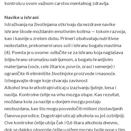
kontrolu u ovom važnom carstvu mentalnog zdravlja.
Navike u ishrani
Istraživanja na životinjama otkrivaju da nezdrave navike
ishrane škode moždanim emotivnim kolima — tokom razvoja,
kao i kasnije u zrelom dobu. Primeri obuhvataju nutritivne
nedostatke, prekomerni unos soli i ishranu bogatu mastima
(4). Poenta je u ovome: odlučite se za ishranu koja naglašava
biljnu hranu siromašnu natrijumom, a bogatu hranljivim
materijama (voće, cele žitarice, povrće, orasi i semenje) i
ograničite ili eliminišite životinjske proizvode i masnoće.
Izbegavajte droge koje stvaraju zavisnost
Alkohol ima kratkotrajni uticaj u izazivanju ljutnje, besa i
nasilja. Kontrolne ćelije na vrhu mozga otupe. Kao rezultat,
moždana kola za nasilje u donjem mozgu postaju
neobuzdana, kao što mogu posvedočiti milioni zlostavljanih
članova porodice. Dugotrajni uticaji alkohola su još ozbiljniji.
Ove kontrolne ćelije ubija čak i 0,6 litara alkohola dnevno,
dok se daleko otpornije ćelije u nižem mozgu bolje nose s tim.