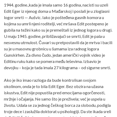
1944. godine.,kada je imala samo 16 godina, nacisti su uzeli
Edit Eger iz njenog doma u Mađarskoj i poslali je u zloglasni
logor smrti — Aušvic. Iako je pošteđena gasnih komora u
kojima su umrli njeni roditelji, već mršava Edit postepeno je
gubila na težini kako su je premeštali iz jednog logora u drugi.
U maju 1945. godine, približavajući se smrti, Edit je pala u
nesvesnu utrnulost. Čuvari su pretpostavili da je mrtva i bacili
su je u masovnu grobnicu u šumama iza radnog logora
Gunskirhen. Za divno čudo, jedan američki vojnik video je
Editinu ruku kako se pomera među leševima. Izbavio je
devojku – koja je tada imala 27 kilograma – od sigurne smrti.
Ako je iko imao razloga da bude kontrolisan svojom
okolinom, onda je to bila Edit Eger. Bez obzira na užasna
iskustva, Edit nije popustila pred emocijama ogorčenosti,
mržnje i očajanja. Ne samo što je preživela; već je uspela u
životu. Udala se za jednog češkog borca za slobodu, podigla
troje dece i zaslužila doktorat u psihologiji. Da ste ikada sreli