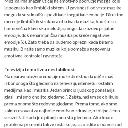
Muzika ima snažan uticaj na emotivno područje mozga koje
je poznato kao limbički sistem. U zavisnosti od vrste muzike,
mogu da se stimulišu i pozitivne i negativne emocije. Direktno
merenje limbičkih struktura otkriva da muzika, kao što su
harmonična klavirska melodija, mogu da izazovu prijatne
emocije, dok neharmonična muzika pokreće negativne
emocije (6). Zato treba da budemo oprezni kada biramo
muziku. Birajte samo muziku koja pomaže u negovanju
emotivne kontrole i ravnoteže.
Televizija i emotivna nestabilnost
Na neuravnotežene emocije može direktno da utiče i naš
izbor onoga što gledamo na televiziji, internetu i ostalim
medijima, kao i muzika. Jedan princip ljudskog ponašanja
glasi: „mi smo ono što gledamo..”. Zaista, naš um se oblikuje
prema onome što redovno gledamo. Prema tome, ako smo
zainteresovani za najbolje emotivno zdravlje, ozbiljno ćemo
se uzdržati kada je u pitanju ono što gledamo. Ako imate
problema primeniti takve restrikcije, razmislite o odmoru od