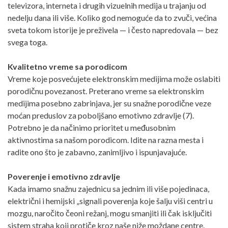
televizora, interneta i drugih vizuelnih medija u trajanju od
nedelju dana ili više. Koliko god nemoguće da to zvuči, većina
sveta tokom istorije je preživela — i često napredovala — bez
svega toga.
Kvalitetno vreme sa porodicom
Vreme koje posvećujete elektronskim medijima može oslabiti
porodičnu povezanost. Preterano vreme sa elektronskim
medijima posebno zabrinjava, jer su snažne porodične veze
moćan preduslov za poboljšano emotivno zdravlje (7).
Potrebno je da načinimo prioritet u međusobnim
aktivnostima sa našom porodicom. Idite na razna mesta i
radite ono što je zabavno, zanimljivo i ispunjavajuće.
Poverenje i emotivno zdravlje
Kada imamo snažnu zajednicu sa jednim ili više pojedinaca,
električni i hemijski „signali poverenja koje šalju viši centri u
mozgu, naročito čeoni režanj, mogu smanjiti ili čak isključiti
sistem straha koji protiče kroz naše niže moždane centre.