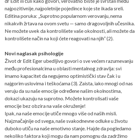
dr Edit ili čuli kako govori, verovatno biste je svrstali među
najpozitivnije, najpoletnije pojedince koje ste ikada sreli.
Editina poruka: „Suprotno popularnom verovanju, nema
nikakvih žrtava na ovom svetu — samo dragovoljnih učesnika.
Ne možete uvek da kontrolišete vaše okolnosti, ali možete da
kontrolišete način na koji ćete reagovati na njih” (2).
Novi naglasak psihologije
Život dr Edit Eger ubedljivo govori o sve većem razumevanju
među profesionalcima u oblasti mentalnog zdravlja: svi
imamo kapacitet da negujemo optimistički stav čak i u
najgorim uslovima i teškoćama (3). Zaista, iako mnogi od nas
veruju da su naše emocije određene našim okolnostima,
dokazi ukazuju na suprotno. Možete kontrolisati vaše
emocije bez obzira na vaše okruženje!
Ipak, na naše emocije utiče mnogo više od naših misli.
Najznačajnije od svega, naše svakodnevne odluke u životu
duboko utiču na naše emotivno stanje. Hajde da pogledamo
nekoliko faktora koji mogu da nam pomognu da zadržimo