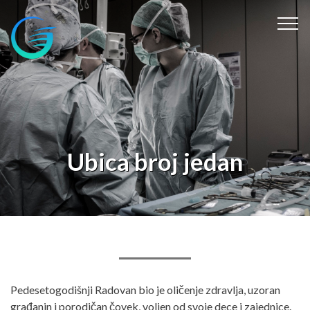
Ubica broj jedan
Pedesetogodišnji Radovan bio je oličenje zdravlja, uzoran
građanin i porodičan čovek, voljen od svoje dece i zajednice.