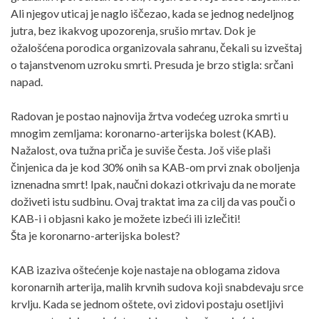
Ali njegov uticaj je naglo iščezao, kada se jednog nedeljnog
jutra, bez ikakvog upozorenja, srušio mrtav. Dok je
ožalošćena porodica organizovala sahranu, čekali su izveštaj
o tajanstvenom uzroku smrti. Presuda je brzo stigla: srčani
napad.
Radovan je postao najnovija žrtva vodećeg uzroka smrti u
mnogim zemljama: koronarno-arterijska bolest (KAB).
Nažalost, ova tužna priča je suviše česta. Još više plaši
činjenica da je kod 30% onih sa KAB-om prvi znak oboljenja
iznenadna smrt! Ipak, naučni dokazi otkrivaju da ne morate
doživeti istu sudbinu. Ovaj traktat ima za cilj da vas pouči o
KAB-i i objasni kako je možete izbeći ili izlečiti!
Šta je koronarno-arterijska bolest?
KAB izaziva oštećenje koje nastaje na oblogama zidova
koronarnih arterija, malih krvnih sudova koji snabdevaju srce
krvlju. Kada se jednom oštete, ovi zidovi postaju osetljivi