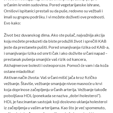
srčanim krvnim sudovima. Pored vegetarijanske ishrane,
Ornišovi ispitanici prestali su da puše, redovno su vežbali i
imali su grupnu podršku. I vi možete doživeti ove prednosti.
Evo kako:
Život bez duvanskog dima. Ako ste pušač, najvažnija akcija
koju možete preduzeti da biste produžili život i sprečili KAB
jeste da prestanete pušiti. Pored smanjivanja rizika od KAB-a,
i smanjivanja rizika od smrti čak i ako doživite srčani napad –
prestanak pušenja smanjiće vaš rizik od kancera,
Alchajmerove bolesti i osteoporoze. Pomoći će vam i da koža
ostane mladolika!
Aktivan način života: Vaš srčani mišić jača kroz fizičko
vežbanje. Štaviše, vežbanje smanjuje nivoe masnoće u krvi
koja doprinose začepljenju srčanih arterija. Vežbanje takođe
poboljšava HDL (ponekada se naziva „dobri holesterol”).
HDL je fascinantan sastojak koji doslovno uklanja holesterol
iz začepljenja u vašim arterijama. Kao što je već spomenuto,