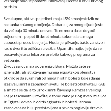
vežbanje takođe pomaže u snižavanju šećera u krvi i krvnog
pritiska.
Sveukupno, aktivni pojedinci imaju 45% smanjeni rizik od
nastanka srčanog oboljenja. Dobar cilj za mnoge ljude jeste
da vežbaju 30 minuta dnevno. To ne mora da se dogodi
odjednom – po pet ili deset minuta tokom dana mogu
započeti proces isceljenja. Hodanje, plivanje, baštovanstvo i
rad u dvorištu odlična su vežba. Upamtite, najbolje je da se
posavetujete sa lekarom pre bilo kakvog programa za
vežbanje.
Život zasnovan na poverenju u Boga. Možda ćete se
iznenaditi, ali istraživanje mumija egipatskog plemstva
otkrilo je da su umirali od mnogih istih bolesti koje i danas
izazivaju smrt u zapadnom svetu. Te bolesti obuhvataju KAB,
a smatra se da je to uzrok smrti čuvenog Ramzesa Velikog.
Još je fascinantniji izveštaj o tome kako je Bog izveo Izrailjce
iz Egipta i odveo ih od tih egipatskih bolesti. Ishrana
zasnovana na bilju predstavljena u prvom poglavlju drevnih