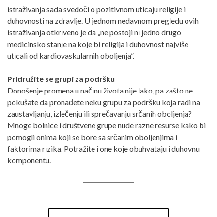
istraživanja sada svedoči o pozitivnom uticaju religije i
duhovnosti na zdravlje. U jednom nedavnom pregledu ovih
istraživanja otkriveno je da „ne postoji ni jedno drugo
medicinsko stanje na koje bi religija i duhovnost najviše
uticali od kardiovaskularnih oboljenja”.
Pridružite se grupi za podršku
Donošenje promena u načinu života nije lako, pa zašto ne
pokušate da pronađete neku grupu za podršku koja radi na
zaustavljanju, izlečenju ili sprečavanju srčanih oboljenja?
Mnoge bolnice i društvene grupe nude razne resurse kako bi
pomogli onima koji se bore sa srčanim oboljenjima i
faktorima rizika. Potražite i one koje obuhvataju i duhovnu
komponentu.