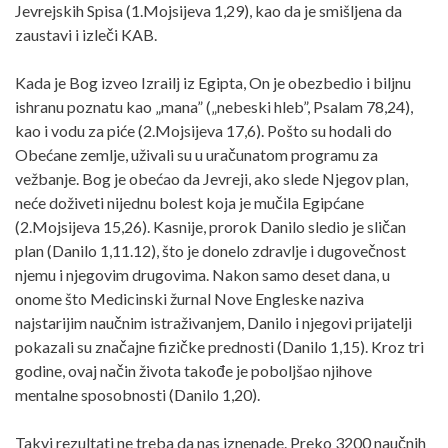
Jevrejskih Spisa (1.Mojsijeva 1,29), kao da je smišljena da
zaustavi i izleči KAB.
Kada je Bog izveo Izrailj iz Egipta, On je obezbedio i biljnu
ishranu poznatu kao „mana” („nebeski hleb”, Psalam 78,24),
kao i vodu za piće (2.Mojsijeva 17,6). Pošto su hodali do
Obećane zemlje, uživali su u uračunatom programu za
vežbanje. Bog je obećao da Jevreji, ako slede Njegov plan,
neće doživeti nijednu bolest koja je mučila Egipćane
(2.Mojsijeva 15,26). Kasnije, prorok Danilo sledio je sličan
plan (Danilo 1,11.12), što je donelo zdravlje i dugovečnost
njemu i njegovim drugovima. Nakon samo deset dana, u
onome što Medicinski žurnal Nove Engleske naziva
najstarijim naučnim istraživanjem, Danilo i njegovi prijatelji
pokazali su značajne fizičke prednosti (Danilo 1,15). Kroz tri
godine, ovaj način života takođe je poboljšao njihove
mentalne sposobnosti (Danilo 1,20).
Takvi rezultati ne treba da nas iznenade. Preko 3200 naučnih