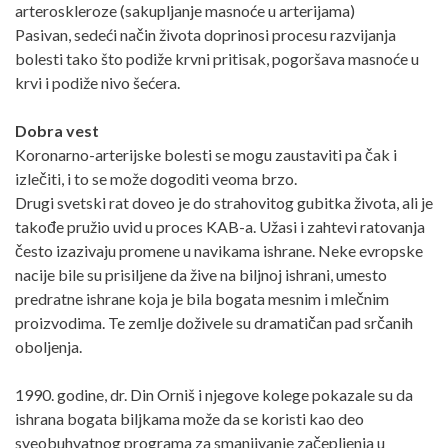
arteroskleroze (sakupljanje masnoće u arterijama)
Pasivan, sedeći način života doprinosi procesu razvijanja
bolesti tako što podiže krvni pritisak, pogoršava masnoće u
krvi i podiže nivo šećera.
Dobra vest
Koronarno-arterijske bolesti se mogu zaustaviti pa čak i
izlečiti, i to se može dogoditi veoma brzo.
Drugi svetski rat doveo je do strahovitog gubitka života, ali je
takođe pružio uvid u proces KAB-a. Užasi i zahtevi ratovanja
često izazivaju promene u navikama ishrane. Neke evropske
nacije bile su prisiljene da žive na biljnoj ishrani, umesto
predratne ishrane koja je bila bogata mesnim i mlečnim
proizvodima. Te zemlje doživele su dramatičan pad srčanih
oboljenja.
1990. godine, dr. Din Orniš i njegove kolege pokazale su da
ishrana bogata biljkama može da se koristi kao deo
sveobuhvatnog programa za smanjivanje začepljenja u