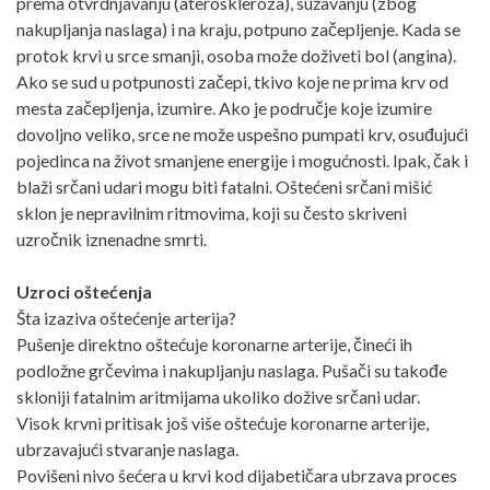
prema otvrdnjavanju (ateroskleroza), sužavanju (zbog
nakupljanja naslaga) i na kraju, potpuno začepljenje. Kada se
protok krvi u srce smanji, osoba može doživeti bol (angina).
Ako se sud u potpunosti začepi, tkivo koje ne prima krv od
mesta začepljenja, izumire. Ako je područje koje izumire
dovoljno veliko, srce ne može uspešno pumpati krv, osuđujući
pojedinca na život smanjene energije i mogućnosti. Ipak, čak i
blaži srčani udari mogu biti fatalni. Oštećeni srčani mišić
sklon je nepravilnim ritmovima, koji su često skriveni
uzročnik iznenadne smrti.
Uzroci oštećenja
Šta izaziva oštećenje arterija?
Pušenje direktno oštećuje koronarne arterije, čineći ih
podložne grčevima i nakupljanju naslaga. Pušači su takođe
skloniji fatalnim aritmijama ukoliko dožive srčani udar.
Visok krvni pritisak još više oštećuje koronarne arterije,
ubrzavajući stvaranje naslaga.
Povišeni nivo šećera u krvi kod dijabetičara ubrzava proces