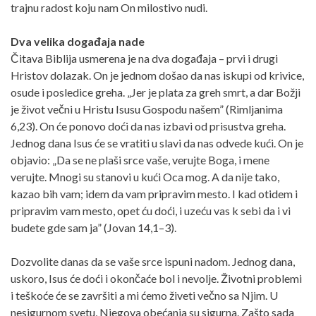
trajnu radost koju nam On milostivo nudi.
Dva velika događaja nade
Čitava Biblija usmerena je na dva događaja – prvi i drugi
Hristov dolazak. On je jednom došao da nas iskupi od krivice,
osude i posledice greha. „Jer je plata za greh smrt, a dar Božji
je život večni u Hristu Isusu Gospodu našem” (Rimljanima
6,23). On će ponovo doći da nas izbavi od prisustva greha.
Jednog dana Isus će se vratiti u slavi da nas odvede kući. On je
objavio: „Da se ne plaši srce vaše, verujte Boga, i mene
verujte. Mnogi su stanovi u kući Oca mog. A da nije tako,
kazao bih vam; idem da vam pripravim mesto. I kad otidem i
pripravim vam mesto, opet ću doći, i uzeću vas k sebi da i vi
budete gde sam ja” (Jovan 14,1–3).
Dozvolite danas da se vaše srce ispuni nadom. Jednog dana,
uskoro, Isus će doći i okončaće bol i nevolje. Životni problemi
i teškoće će se završiti a mi ćemo živeti večno sa Njim. U
nesigurnom svetu, Njegova obećanja su sigurna. Zašto sada