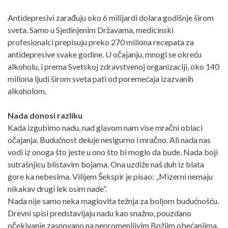
Antidepresivi zarađuju oko 6 milijardi dolara godišnje širom
sveta. Samo u Sjedinjenim Državama, medicinski
profesionalci prepisuju preko 270 miliona recepata za
antidepresive svake godine. U očajanju, mnogi se okreću
alkoholu, i prema Svetskoj zdravstvenoj organizaciji, oko 140
miliona ljudi širom sveta pati od poremećaja izazvanih
alkoholom.
Nada donosi razliku
Kada izgubimo nadu, nad glavom nam vise mračni oblaci
očajanja. Budućnost deluje nesigurno i mračno. Ali nada nas
vodi iz onoga što jeste u ono što bi moglo da bude. Nada boji
sutrašnjicu blistavim bojama. Ona uzdiže naš duh iz blata
gore ka nebesima. Vilijem Šekspir je pisao: „Mizerni nemaju
nikakav drugi lek osim nade”.
Nada nije samo neka maglovita težnja za boljom budućnošću.
Drevni spisi predstavljaju nadu kao snažno, pouzdano
očekivanje zasnovano na nepromenljivim Božjim obećanjima.