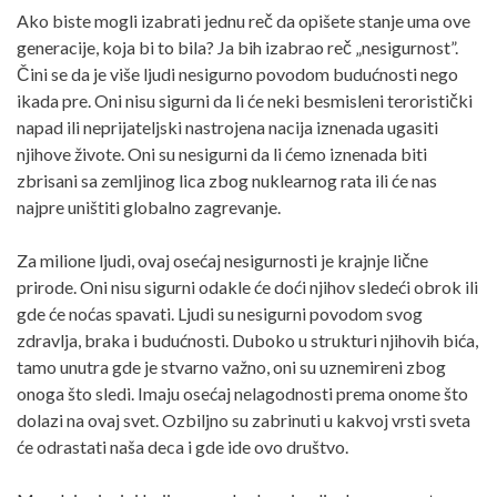
Ako biste mogli izabrati jednu reč da opišete stanje uma ove
generacije, koja bi to bila? Ja bih izabrao reč „nesigurnost”.
Čini se da je više ljudi nesigurno povodom budućnosti nego
ikada pre. Oni nisu sigurni da li će neki besmisleni teroristički
napad ili neprijateljski nastrojena nacija iznenada ugasiti
njihove živote. Oni su nesigurni da li ćemo iznenada biti
zbrisani sa zemljinog lica zbog nuklearnog rata ili će nas
najpre uništiti globalno zagrevanje.
Za milione ljudi, ovaj osećaj nesigurnosti je krajnje lične
prirode. Oni nisu sigurni odakle će doći njihov sledeći obrok ili
gde će noćas spavati. Ljudi su nesigurni povodom svog
zdravlja, braka i budućnosti. Duboko u strukturi njihovih bića,
tamo unutra gde je stvarno važno, oni su uznemireni zbog
onoga što sledi. Imaju osećaj nelagodnosti prema onome što
dolazi na ovaj svet. Ozbiljno su zabrinuti u kakvoj vrsti sveta
će odrastati naša deca i gde ide ovo društvo.