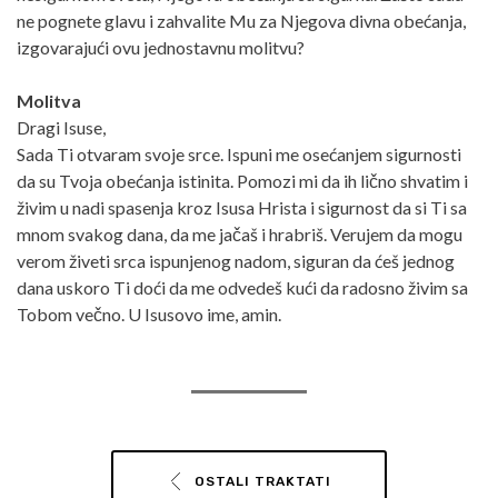
ne pognete glavu i zahvalite Mu za Njegova divna obećanja,
izgovarajući ovu jednostavnu molitvu?
Molitva
Dragi Isuse,
Sada Ti otvaram svoje srce. Ispuni me osećanjem sigurnosti
da su Tvoja obećanja istinita. Pomozi mi da ih lično shvatim i
živim u nadi spasenja kroz Isusa Hrista i sigurnost da si Ti sa
mnom svakog dana, da me jačaš i hrabriš. Verujem da mogu
verom živeti srca ispunjenog nadom, siguran da ćeš jednog
dana uskoro Ti doći da me odvedeš kući da radosno živim sa
Tobom večno. U Isusovo ime, amin.
OSTALI TRAKTATI