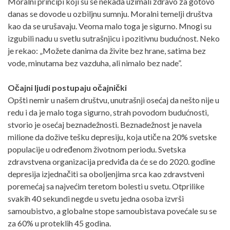
Moralni principi koji su se nekada uzimali zdravo za gotovo
danas se dovode u ozbiljnu sumnju. Moralni temelji društva
kao da se urušavaju. Veoma malo toga je sigurno. Mnogi su
izgubili nadu u svetlu sutrašnjicu i pozitivnu budućnost. Neko
je rekao: „Možete danima da živite bez hrane, satima bez
vode, minutama bez vazduha, ali nimalo bez nade”.
Očajni ljudi postupaju očajnički
Opšti nemir u našem društvu, unutrašnji osećaj da nešto nije u
redu i da je malo toga sigurno, strah povodom budućnosti,
stvorio je osećaj beznadežnosti. Beznadežnost je navela
milione da dožive tešku depresiju, koja utiče na 20% svetske
populacije u određenom životnom periodu. Svetska
zdravstvena organizacija predviđa da će se do 2020. godine
depresija izjednačiti sa oboljenjima srca kao zdravstveni
poremećaj sa najvećim teretom bolesti u svetu. Otprilike
svakih 40 sekundi negde u svetu jedna osoba izvrši
samoubistvo, a globalne stope samoubistava povećale su se
za 60% u proteklih 45 godina.