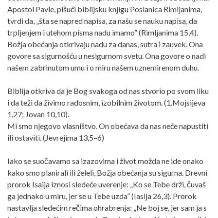
Apostol Pavle, pišući biblijsku knjigu Poslanica Rimljanima,
tvrdi da, „šta se napred napisa, za našu se nauku napisa, da
trpljenjem i utehom pisma nadu imamo” (Rimljanima 15,4).
Božja obećanja otkrivaju nadu za danas, sutra i zauvek. Ona
govore sa sigurnošću u nesigurnom svetu. Ona govore o nadi
našem zabrinutom umu i o miru našem uznemirenom duhu.
Biblija otkriva da je Bog svakoga od nas stvorio po svom liku
i da teži da živimo radosnim, izobilnim životom. (1.Mojsijeva
1,27; Jovan 10,10).
Mi smo njegovo vlasništvo. On obećava da nas neće napustiti
ili ostaviti. (Jevrejima 13,5–6)
Iako se suočavamo sa izazovima i život možda ne ide onako
kako smo planirali ili želeli, Božja obećanja su sigurna. Drevni
prorok Isaija iznosi sledeće uverenje: „Ko se Tebe drži, čuvaš
ga jednako u miru, jer se u Tebe uzda” (Iasija 26,3). Prorok
nastavlja sledećim rečima ohrabrenja: „Ne boj se, jer sam ja s