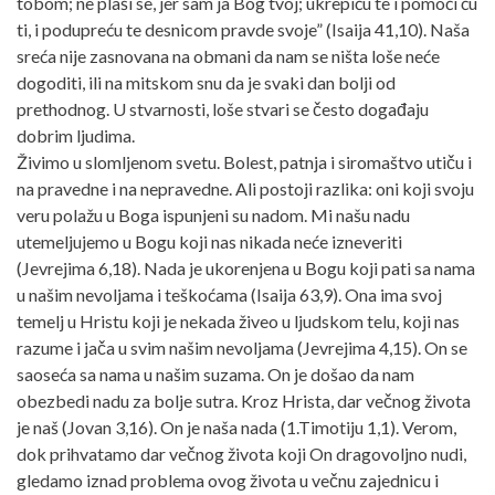
tobom; ne plaši se, jer sam ja Bog tvoj; ukrepiću te i pomoći ću
ti, i podupreću te desnicom pravde svoje” (Isaija 41,10). Naša
sreća nije zasnovana na obmani da nam se ništa loše neće
dogoditi, ili na mitskom snu da je svaki dan bolji od
prethodnog. U stvarnosti, loše stvari se često događaju
dobrim ljudima.
Živimo u slomljenom svetu. Bolest, patnja i siromaštvo utiču i
na pravedne i na nepravedne. Ali postoji razlika: oni koji svoju
veru polažu u Boga ispunjeni su nadom. Mi našu nadu
utemeljujemo u Bogu koji nas nikada neće izneveriti
(Jevrejima 6,18). Nada je ukorenjena u Bogu koji pati sa nama
u našim nevoljama i teškoćama (Isaija 63,9). Ona ima svoj
temelj u Hristu koji je nekada živeo u ljudskom telu, koji nas
razume i jača u svim našim nevoljama (Jevrejima 4,15). On se
saoseća sa nama u našim suzama. On je došao da nam
obezbedi nadu za bolje sutra. Kroz Hrista, dar večnog života
je naš (Jovan 3,16). On je naša nada (1.Timotiju 1,1). Verom,
dok prihvatamo dar večnog života koji On dragovoljno nudi,
gledamo iznad problema ovog života u večnu zajednicu i